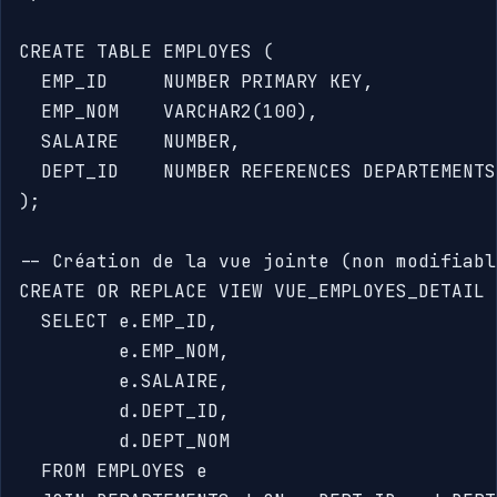
CREATE TABLE EMPLOYES (

  EMP_ID     NUMBER PRIMARY KEY,

  EMP_NOM    VARCHAR2(100),

  SALAIRE    NUMBER,

  DEPT_ID    NUMBER REFERENCES DEPARTEMENTS
);

-- Création de la vue jointe (non modifiabl
CREATE OR REPLACE VIEW VUE_EMPLOYES_DETAIL A
  SELECT e.EMP_ID,

         e.EMP_NOM,

         e.SALAIRE,

         d.DEPT_ID,

         d.DEPT_NOM

  FROM EMPLOYES e
