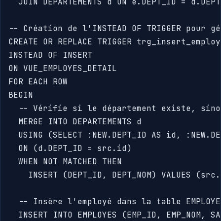
  JOIN DEPARTEMENTS d ON e.DEPT_ID = d.DEPT_
-- Création de l'INSTEAD OF TRIGGER pour gé
CREATE OR REPLACE TRIGGER trg_insert_employe
INSTEAD OF INSERT

ON VUE_EMPLOYES_DETAIL

FOR EACH ROW

BEGIN

  -- Vérifie si le département existe, sino
  MERGE INTO DEPARTEMENTS d

  USING (SELECT :NEW.DEPT_ID AS id, :NEW.DE
  ON (d.DEPT_ID = src.id)

  WHEN NOT MATCHED THEN

    INSERT (DEPT_ID, DEPT_NOM) VALUES (src.
  -- Insère l'employé dans la table EMPLOYES
  INSERT INTO EMPLOYES (EMP_ID, EMP_NOM, SA