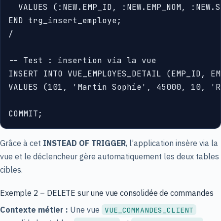
  VALUES (:NEW.EMP_ID, :NEW.EMP_NOM, :NEW.S
END trg_insert_employe;

/

-- Test : insertion via la vue

INSERT INTO VUE_EMPLOYES_DETAIL (EMP_ID, EM
VALUES (101, 'Martin Sophie', 45000, 10, 'R
Grâce à cet
INSTEAD OF TRIGGER
, l’application insère via la
vue et le déclencheur gère automatiquement les deux tables
cibles.
Exemple 2 – DELETE sur une vue consolidée de commandes
Contexte métier :
Une vue
VUE_COMMANDES_CLIENT