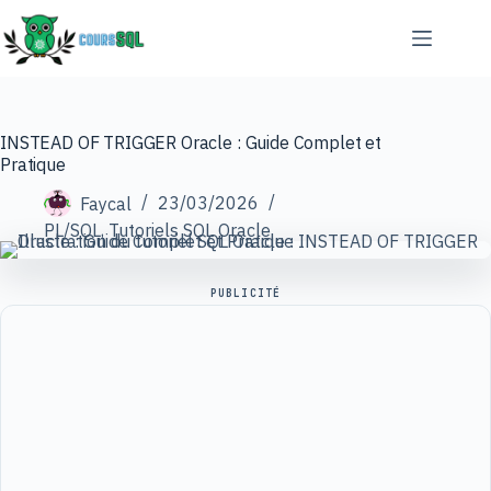
Passer
au
contenu
INSTEAD OF TRIGGER Oracle : Guide Complet et
Pratique
Faycal
23/03/2026
PL/SQL
,
Tutoriels SQL Oracle
PUBLICITÉ