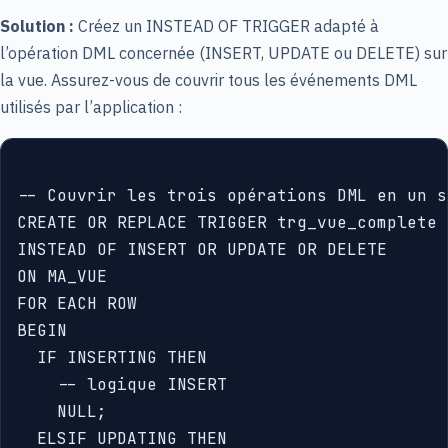
Solution :
Créez un INSTEAD OF TRIGGER adapté à
l’opération DML concernée (INSERT, UPDATE ou DELETE) sur
la vue. Assurez-vous de couvrir tous les événements DML
utilisés par l’application :
-- Couvrir les trois opérations DML en un s
CREATE OR REPLACE TRIGGER trg_vue_complete

INSTEAD OF INSERT OR UPDATE OR DELETE

ON MA_VUE

FOR EACH ROW

BEGIN

  IF INSERTING THEN

    -- logique INSERT

    NULL;

  ELSIF UPDATING THEN
