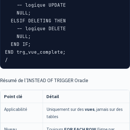
    -- logique UPDATE

    NULL;

  ELSIF DELETING THEN

    -- logique DELETE

    NULL;

  END IF;

END trg_vue_complete;

Résumé de l’INSTEAD OF TRIGGER Oracle
Point clé
Détail
Applicabilité
Uniquement sur des
vues
, jamais sur des
tables
Niveau
Toujours
FOR EACH ROW
(ligne par