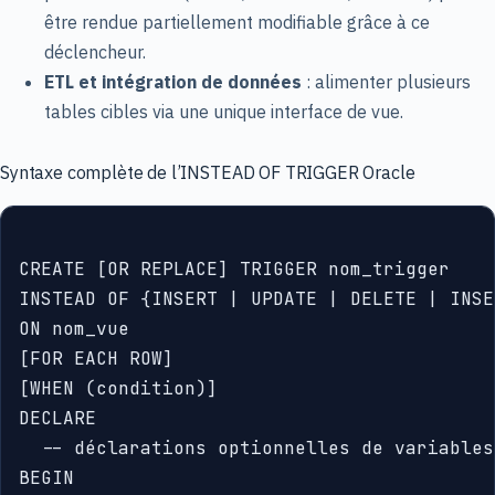
être rendue partiellement modifiable grâce à ce
déclencheur.
ETL et intégration de données
: alimenter plusieurs
tables cibles via une unique interface de vue.
Syntaxe complète de l’INSTEAD OF TRIGGER Oracle
CREATE [OR REPLACE] TRIGGER nom_trigger

INSTEAD OF {INSERT | UPDATE | DELETE | INSE
ON nom_vue

[FOR EACH ROW]

[WHEN (condition)]

DECLARE

  -- déclarations optionnelles de variables

BEGIN
