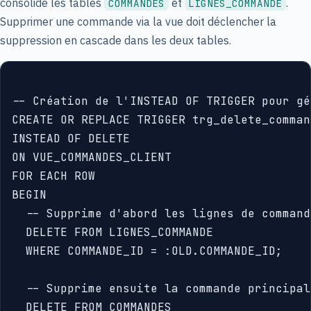
consolide les tables
et
.
COMMANDES
LIGNES_COMMANDE
Supprimer une commande via la vue doit déclencher la
suppression en cascade dans les deux tables.
-- Création de l'INSTEAD OF TRIGGER pour gé
CREATE OR REPLACE TRIGGER trg_delete_command
INSTEAD OF DELETE

ON VUE_COMMANDES_CLIENT

FOR EACH ROW

BEGIN

  -- Supprime d'abord les lignes de command
  DELETE FROM LIGNES_COMMANDE

  WHERE COMMANDE_ID = :OLD.COMMANDE_ID;

  -- Supprime ensuite la commande principale
  DELETE FROM COMMANDES
