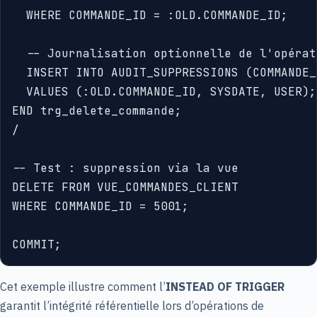
  WHERE COMMANDE_ID = :OLD.COMMANDE_ID;

  -- Journalisation optionnelle de l'opérati
  INSERT INTO AUDIT_SUPPRESSIONS (COMMANDE_
  VALUES (:OLD.COMMANDE_ID, SYSDATE, USER);

END trg_delete_commande;

/

-- Test : suppression via la vue

DELETE FROM VUE_COMMANDES_CLIENT

WHERE COMMANDE_ID = 5001;

Cet exemple illustre comment l’
INSTEAD OF TRIGGER
garantit l’intégrité référentielle lors d’opérations de