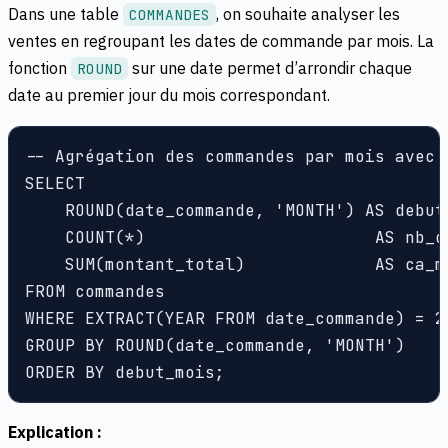
Dans une table
, on souhaite analyser les
COMMANDES
ventes en regroupant les dates de commande par mois. La
fonction
sur une date permet d’arrondir chaque
ROUND
date au premier jour du mois correspondant.
-- Agrégation des commandes par mois avec 
SELECT

    ROUND(date_commande, 'MONTH') AS debut_
    COUNT(*)                       AS nb_co
    SUM(montant_total)             AS ca_me
FROM commandes

WHERE EXTRACT(YEAR FROM date_commande) = 20
GROUP BY ROUND(date_commande, 'MONTH')

Explication :