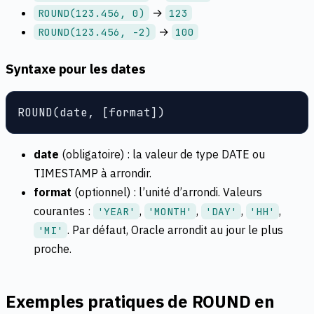
→
ROUND(123.456, 0)
123
→
ROUND(123.456, -2)
100
Syntaxe pour les dates
ROUND(date, [format])
date
(obligatoire) : la valeur de type DATE ou
TIMESTAMP à arrondir.
format
(optionnel) : l’unité d’arrondi. Valeurs
courantes :
,
,
,
,
'YEAR'
'MONTH'
'DAY'
'HH'
. Par défaut, Oracle arrondit au jour le plus
'MI'
proche.
Exemples pratiques de ROUND en