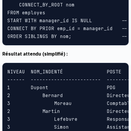
    CONNECT_BY_ROOT nom                    
FROM employes

START WITH manager_id IS NULL          -- 
CONNECT BY PRIOR emp_id = manager_id   -- 
ORDER SIBLINGS BY nom;                 -- 
Résultat attendu (simplifié) :
NIVEAU  NOM_INDENTÉ               POSTE   
------  ------------------------  --------
1       Dupont                    PDG     
2           Bernard               Directeu
3               Moreau            Comptabl
2           Martin                Directeu
3               Lefebvre          Responsa
3               Simon             Assistan