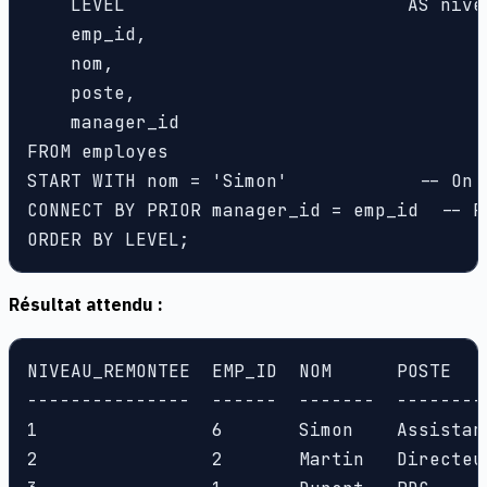
    LEVEL                          AS nivea
    emp_id,

    nom,

    poste,

    manager_id

FROM employes

START WITH nom = 'Simon'            -- On 
CONNECT BY PRIOR manager_id = emp_id  -- R
ORDER BY LEVEL;
Résultat attendu :
NIVEAU_REMONTEE  EMP_ID  NOM      POSTE

---------------  ------  -------  ---------
1                6       Simon    Assistant
2                2       Martin   Directeur