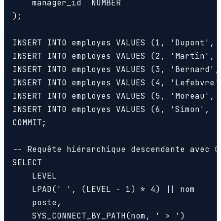
    manager_id  NUMBER

);

INSERT INTO employes VALUES (1, 'Dupont', 
INSERT INTO employes VALUES (2, 'Martin', 
INSERT INTO employes VALUES (3, 'Bernard',
INSERT INTO employes VALUES (4, 'Lefebvre'
INSERT INTO employes VALUES (5, 'Moreau', 
INSERT INTO employes VALUES (6, 'Simon',  
COMMIT;

-- Requête hiérarchique descendante avec CO
SELECT

    LEVEL                                 
    LPAD(' ', (LEVEL - 1) * 4) || nom     
    poste,

    SYS_CONNECT_BY_PATH(nom, ' > ')       