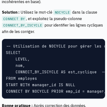
incohérentes en base).
Solution :
Utilisez le mot-clé
dans la clause
NOCYCLE
, et exploitez la pseudo-colonne
CONNECT BY
pour identifier les lignes cycliques
CONNECT_BY_ISCYCLE
afin de les corriger.
-- Utilisation de NOCYCLE pour gérer les cy
SELECT

    LEVEL,

    nom,

    CONNECT_BY_ISCYCLE AS est_cyclique  --
FROM employes

START WITH manager_id IS NULL

CONNECT BY NOCYCLE PRIOR emp_id = manager_
Bonne pratique :
Après correction des données,